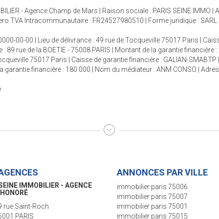
ILIER - Agence Champ de Mars | Raison sociale : PARIS SEINE IMMO | Ad
ro TVA Intracommunautaire : FR24527980510 | Forme juridique : SARL | C
000-00-00 | Lieu de délivrance : 49 rue de Tocqueville 75017 Paris | Cais
e : 89 rue de la BOETIE - 75008 PARIS | Montant de la garantie financière
 Tocqueville 75017 Paris | Caisse de garantie financière : GALIAN-SMABTP 
e la garantie financière : 180 000 | Nom du médiateur : ANM CONSO | Adre
e
AGENCES
ANNONCES PAR VILLE
SEINE IMMOBILIER - AGENCE
immobilier paris 75006
S-VANEAU
immobilier paris 75007
5 rue de Sèvres
immobilier paris 75001
5006 PARIS
immobilier paris 75015