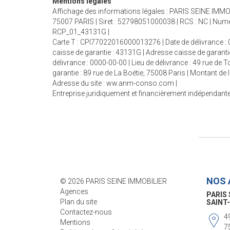
Mentions légales
Affichage des informations légales : PARIS SEINE IMMOB
75007 PARIS | Siret : 52798051000038 | RCS : NC | Nume
RCP_01_43131G |
Carte T : CPI77022016000013276 | Date de délivrance : 0
caisse de garantie : 43131G | Adresse caisse de garanti
délivrance : 0000-00-00 | Lieu de délivrance : 49 rue de
garantie : 89 rue de La Boétie, 75008 Paris | Montant d
Adresse du site :
ww.anm-conso.com
|
Entreprise juridiquement et financièrement indépendant
NOS 
© 2026 PARIS SEINE IMMOBILIER
Agences
PARIS 
Plan du site
SÈVRE
Contactez-nous
8
Mentions
7