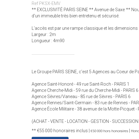
Ref PKSX-EMV
** EXCLUSIVITÉ PARIS SEINE ** Avenue de Saxe ** Nou
d'un immeuble très bien entretenu et sécurisé.
L'accès est par une rampe classique et les dimensions d
Largeur : 2m
Longueur : 4m90
..............................................
Le Groupe PARIS SEINE, c'est 5 Agences au Coeur de Par
Agence Saint-Honoré - 49 rue Saint-Roch - PARIS 1
Agence Cherche-Midi - 59 rue du Cherche-Midi - PARIS 6
Agence Sèvres/Vaneau - 85 rue de Sèvres - PARIS 6
Agence Rennes/Saint-Germain - 83 rue de Rennes - PAR
Agence École Militaire - 38 avenue de la Motte-Picquet -
(ACHAT - VENTE - LOCATION - GESTION - SUCCESSION
** €55 000
honoraires inclus
|
|
€50 000
hors honoraires
Honor