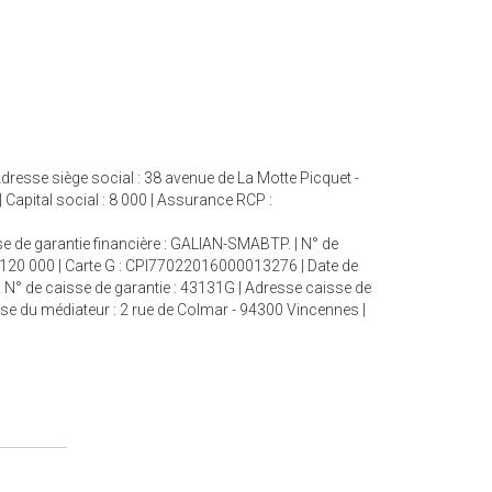
resse siège social : 38 avenue de La Motte Picquet -
apital social : 8 000 | Assurance RCP :
se de garantie financière : GALIAN-SMABTP. | N° de
 : 120 000 | Carte G : CPI77022016000013276 | Date de
| N° de caisse de garantie : 43131G | Adresse caisse de
sse du médiateur : 2 rue de Colmar - 94300 Vincennes |