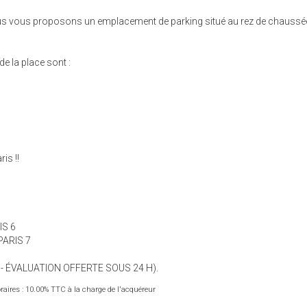
s vous proposons un emplacement de parking situé au rez de chaussée
e la place sont :
is !!
IS 6
 PARIS 7
 - ÉVALUATION OFFERTE SOUS 24 H).
aires : 10.00% TTC à la charge de l'acquéreur