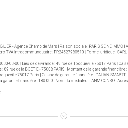
ILIER - Agence Champ de Mars | Raison sociale : PARIS SEINE IMMO | Ad
ro TVA Intracommunautaire : FR24527980510 | Forme juridique : SARL | C
000-00-00 | Lieu de délivrance : 49 rue de Tocqueville 75017 Paris | Cais
e : 89 rue de la BOETIE - 75008 PARIS | Montant de la garantie financière
 Tocqueville 75017 Paris | Caisse de garantie financière : GALIAN-SMABTP 
e la garantie financière : 180 000 | Nom du médiateur : ANM CONSO | Adre
e