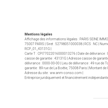
Mentions légales
Affichage des informations légales : PARIS SEINE IMMOB
75007 PARIS | Siret : 52798051000038 | RCS : NC | Nume
RCP_01_43131G |
Carte T : CPI77022016000013276 | Date de délivrance : 0
caisse de garantie : 43131G | Adresse caisse de garanti
délivrance : 0000-00-00 | Lieu de délivrance : 49 rue de
garantie : 89 rue de La Boétie, 75008 Paris | Montant d
Adresse du site :
ww.anm-conso.com
|
Entreprise juridiquement et financièrement indépendant