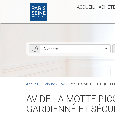
ACCUEIL
ACHET
A vendre
Accueil
Parking / Box
Ref. : PK-MOTTE-PICQUET-E
AV DE LA MOTTE PICQUET**DOUBLE PARKING** IMMEUBLE RÉCENT
GARDIENNÉ ET SÉCU