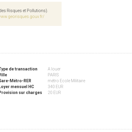
des Risques et Pollutions).
www.georisques.gouv.fr/
Type de transaction
A louer
Ville
PARIS
Gare-Métro-RER
métro Ecole Militaire
Loyer mensuel HC
340 EUR
Provision sur charges
20 EUR