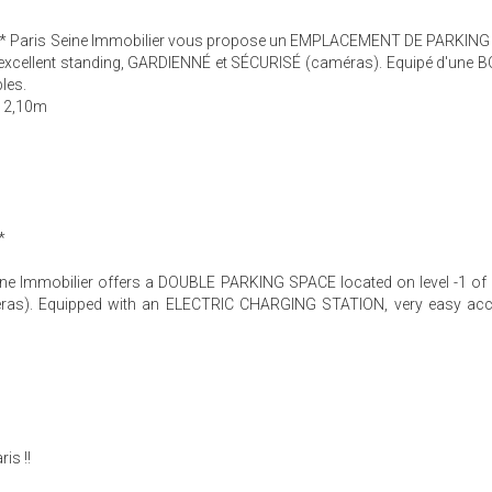
ER* Paris Seine Immobilier vous propose un EMPLACEMENT DE PARKIN
 d'excellent standing, GARDIENNÉ et SÉCURISÉ (caméras). Equipé d'une
les.
: 2,10m
*
 Immobilier offers a DOUBLE PARKING SPACE located on level -1 of a
ras). Equipped with an ELECTRIC CHARGING STATION, very easy ac
is !!