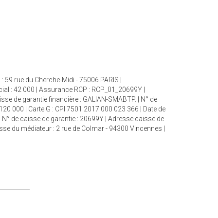
: 59 rue du Cherche-Midi - 75006 PARIS |
cial : 42 000 | Assurance RCP : RCP_01_20699Y |
aisse de garantie financière : GALIAN-SMABTP. | N° de
 120 000 | Carte G : CPI 7501 2017 000 023 366 | Date de
| N° de caisse de garantie : 20699Y | Adresse caisse de
esse du médiateur : 2 rue de Colmar - 94300 Vincennes |