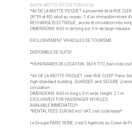
Ref PK-MOTTE-PICQUET-EM-03-06
*AV DE LA MOTTE PICQUET à proximité de la RUE CL
(N°39 et 40) situé au niveau -1 d'un immeuble récent
RECHARGE ÉLECTRIQUE , accès et circulation très simp
DIMENSIONS: 8,65 m de long sur 3 m de large. Hauteur 
EXCLUSIVEMENT VEHICULES DE TOURISME.
DISPONIBLE DE SUITE!
*HONORAIRES DE LOCATION: 360 € TTC, bail code civil
*AV DE LA MOTTE PICQUET near RUE CLER* Paris Seine
high-standard building, GUARDED and SECURE (came
circulation.
DIMENSIONS: 8.65 m long x 3 m wide. Height: 2.1 m.
EXCLUSIVELY FOR PASSENGER VEHICLES.
AVAILABLE IMMEDIATELY!
*RENTAL FEES: EUR360 incl. VAT, civil code lease*
Le Groupe PARIS SEINE, c'est 5 Agences au Coeur de Par