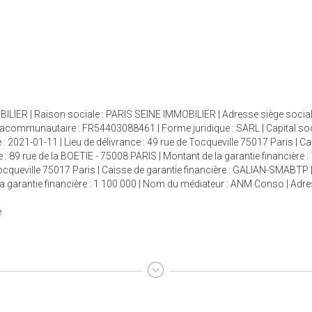
ILIER | Raison sociale : PARIS SEINE IMMOBILIER | Adresse siège social 
racommunautaire : FR54403088461 | Forme juridique : SARL | Capital so
 : 2021-01-11 | Lieu de délivrance : 49 rue de Tocqueville 75017 Paris | C
 : 89 rue de la BOETIE - 75008 PARIS | Montant de la garantie financière :
 Tocqueville 75017 Paris | Caisse de garantie financière : GALIAN-SMABTP 
e la garantie financière : 1 100 000 | Nom du médiateur : ANM Conso | Adr
e