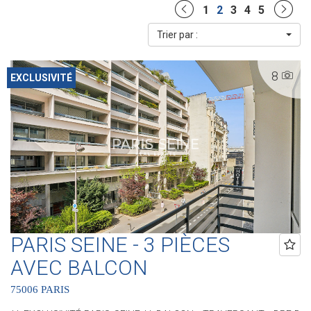
1
2
3
4
5
Trier par :
8
EXCLUSIVITÉ
PARIS SEINE - 3 PIÈCES
AVEC BALCON
75006 PARIS