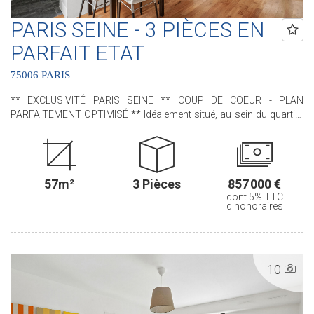
PARIS SEINE - 3 PIÈCES EN
PARFAIT ETAT
75006 PARIS
** EXCLUSIVITÉ PARIS SEINE ** COUP DE COEUR - PLAN
PARFAITEMENT OPTIMISÉ ** Idéalement situé, au sein du quartier
Saint-Placide/Montparnasse, nous avons le plaisir de vous
proposer, cet appartement au sein d'une copropriété ancienne.
D'une superficie de 57,23 m² loi Carrez, au 1er étage, il comprend :
une entrée, un très beau séjour/salle à manger, une cuisine ouverte
57m²
3 Pièces
857 000 €
aménagée, deux chambres et une salle de bains avec un water-
dont 5% TTC
closet. En PARFAIT ÉTAT, il bénéficie d'un PLAN PARFAITEMENT
d'honoraires
OPTIMISÉ, sans aucune perte de place. Deux caves en sous-sol
complètent ce bien. .............................................. Le Groupe PARIS SEINE,
c'est 5 Agences au Coeur de Paris !! et 3 Agences dans le 6ème
arrondissement : Agence Cherche-Midi - 59 rue du Cherche-Midi -
10
PARIS 6 Agence Sèvres/Vaneau - 85 rue de Sèvres - PARIS 6
Agence Rennes/Saint-Germain - 83 rue de Rennes - PARIS 6
(ACHAT - VENTE - LOCATION - GESTION - SUCCESSION -
ÉVALUATION OFFERTE SOUS 24 H).