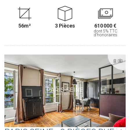
de vous proposer, ce bel appartement de trois pièces principales
situé au sein d'un immeuble ancien. D'une superficie loi Carrez de
41,19 m2 (55,86 m² au sol), ce bien en duplex - quatrième et
cinquième étage - par escalier, TRAVERSANT, exposé Nord-
56m²
3 Pièces
610 000 €
Ouest/Sud-Est, comprend : une entrée, un séjour avec une cuisine
dont 5% TTC
ouverte aménagée et équipée, une chambre et une salle de
d'honoraires
douches avec un water-closet. À l'étage, une mezzanine aménagée
en chambre. En EXCELLENT ÉTAT, ce bien vous séduira par son
charme de l'ancien, son plan parfaitement OPTIMISÉ et sa
MAGNIFIQUE VUE sur l'ancien hôpital Laennec ainsi que sur la tour
8
Eiffel et le dôme des Invalides. Une cave en sous-sol complète ce
bien. ............................................. Le Groupe PARIS SEINE, c'est 5
Agences au Coeur de Paris !! et 3 Agences dans le 6ème
arrondissement : Agence Cherche-Midi - 59 rue du Cherche-Midi -
PARIS 6 Agence Sèvres/Vaneau - 85 rue de Sèvres - PARIS 6
Agence Rennes/Saint-Germain - 83 rue de Rennes - PARIS 6
(ACHAT - VENTE - LOCATION - GESTION - SUCCESSION -
ÉVALUATION OFFERTE SOUS 24 H).