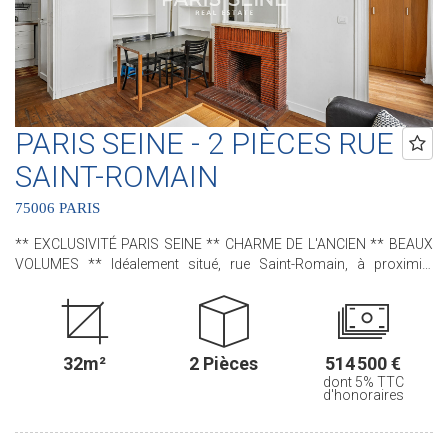
PARIS SEINE - 2 PIÈCES RUE
SAINT-ROMAIN
75006 PARIS
** EXCLUSIVITÉ PARIS SEINE ** CHARME DE L'ANCIEN ** BEAUX
VOLUMES ** Idéalement situé, rue Saint-Romain, à proximité
immédiate de la rue du Cherche-Midi et de la rue de Sèvres, nous
avons le plaisir de vous proposer, cet appartement situé au sein
d'un immeuble ancien. D'une superficie de 32,01 m² loi Carrez, ce
bien en rez-de-chaussée, comprend : une entrée, un séjour, une
32m²
2 Pièces
514 500 €
cuisine séparée, une chambre, une salle de douches et un water-
dont 5% TTC
closet indépendant. Ce bien vous séduira par son charme de
d'honoraires
l'ancien, grâce à son parquet, ses moulures, sa cheminée et sa
belle hauteur sous plafond de 2m80. Une cave en sous-sol
complète ce bien. .............................................. Le Groupe PARIS SEINE,