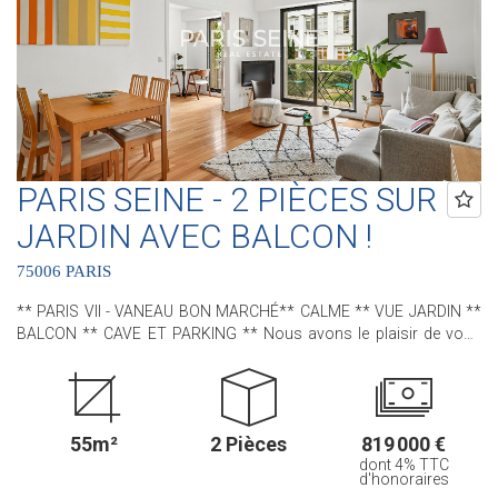
PARIS SEINE - 2 PIÈCES SUR
JARDIN AVEC BALCON !
75006 PARIS
** PARIS VII - VANEAU BON MARCHÉ** CALME ** VUE JARDIN **
BALCON ** CAVE ET PARKING ** Nous avons le plaisir de vous
proposer ce bien situé rue Vaneau, à proximité immédiate des
Jardins Catherine Labouré et du Bon Marché. Situé au 1er étage
avec ascenseur au sein d'une résidence des années 1970, il est au
calme absolu grâce à sa vue sur le jardin intérieur de la
55m²
2 Pièces
819 000 €
copropriété. D'une superficie loi Carrez de 52.72 m2, il comprend :
dont 4% TTC
une entrée avec des rangements, un séjour/une salle à manger,
d'honoraires
une cuisine aménagée et équipée, une chambre, une salle de bains