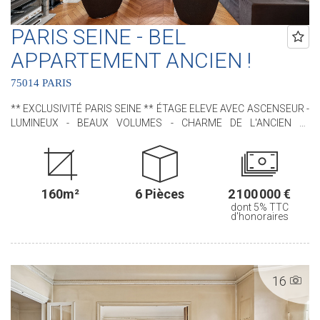
PARIS SEINE - BEL
APPARTEMENT ANCIEN !
75014 PARIS
** EXCLUSIVITÉ PARIS SEINE ** ÉTAGE ELEVE AVEC ASCENSEUR -
LUMINEUX - BEAUX VOLUMES - CHARME DE L'ANCIEN **
Idéalement situé, à proximité immédiate du VIème arrondissement
et du jardin du Luxembourg, nous avons le plaisir de vous
proposer, ce bel appartement situé au sein d'un immeuble de
standing. Cet appartement, RARE, bénéficie de tout le CHARME de
160m²
6 Pièces
2 100 000 €
l'ANCIEN avec ses moulures, son parquet en pointe de Hongrie,
dont 5% TTC
ses cheminées et ses MAGNIFIQUES VOLUMES (3m de hauteur
d'honoraires
sous plafond !). Il est situé au 4ème étage avec ascenseur. D'une
superficie de 160,46 m² loi Carrez il comprend : une entrée, un
séjour, une salle à manger, une cuisine indépendante aménagée et
équipée, trois chambres (possibilité d'une quatrième chambre),
16
deux salles de douches, une buanderie avec un water-closet et un
water-closet indépendant. Une cave en sous-sol complète ce bien.
.............................................. Le Groupe PARIS SEINE, c'est 5 Agences au