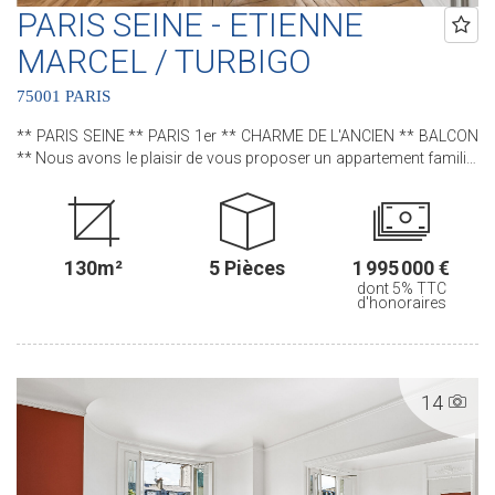
PARIS SEINE - ETIENNE
MARCEL / TURBIGO
75001 PARIS
** PARIS SEINE ** PARIS 1er ** CHARME DE L'ANCIEN ** BALCON
** Nous avons le plaisir de vous proposer un appartement familial
au sein d'un bel immeuble pierre de taille. Cet appartement, bénéficie
de tout le CHARME et du CACHET de l'ANCIEN avec son parquet,
ses moulures et ses cheminées D'une superficie de 130 m² et
10m² de BALCON filant, ce bien situé au CINQUIEME ETAGE avec
130m²
5 Pièces
1 995 000 €
ASCENSEUR comprend : une entrée, un séjour, une salle à manger,
dont 5% TTC
une cuisine séparée, trois chambres, un bureau, une salle de bains,
d'honoraires
une salle d'eau et des water-closets séparés. Deux caves
complètent ce bien. .............................................. Le Groupe PARIS SEINE,
c'est 5 Agences au coeur de Paris !! Agence Saint-Honoré - 49 rue
Saint-Roch - PARIS 1 Agence Cherche-Midi - 59 rue du Cherche-Midi
14
- PARIS 6 Agence Sèvres/Vaneau - 85 rue de Sèvres - PARIS 6
Agence Rennes/Saint-Germain - 83 rue de Rennes - PARIS 6
Agence Champ de Mars - 38 avenue de la Motte-Picquet - PARIS 7
(ACHAT - VENTE - LOCATION - GESTION - SUCCESSION -
ÉVALUATION OFFERTE SOUS 24 H).