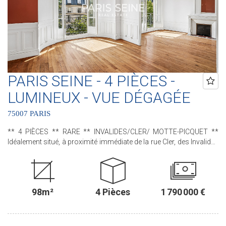
PARIS SEINE - 4 PIÈCES -
LUMINEUX - VUE DÉGAGÉE
75007 PARIS
** 4 PIÈCES ** RARE ** INVALIDES/CLER/ MOTTE-PICQUET **
Idéalement situé, à proximité immédiate de la rue Cler, des Invalides
et de l'Ecole Militaire, nous avons le plaisir de vous proposer ce bel
appartement situé au sein d'un immeuble de standing des années
1930. A rafraîchir, cet appartement, rare, bénéficie de tout le charme
de son époque avec son parquet, ses cheminées d'époque et ses
98m²
4 Pièces
1 790 000 €
beaux volumes. Situé au quatrième étage avec ascenseur, donnant
sur l'avenue de la Motte-Picquet, cet appartement familial de 98,20
m² loi Carrez se compose de quatre pièces : une entrée, un salon et
une salle à manger lumineux avec deux portes-fenêtres sur rue,