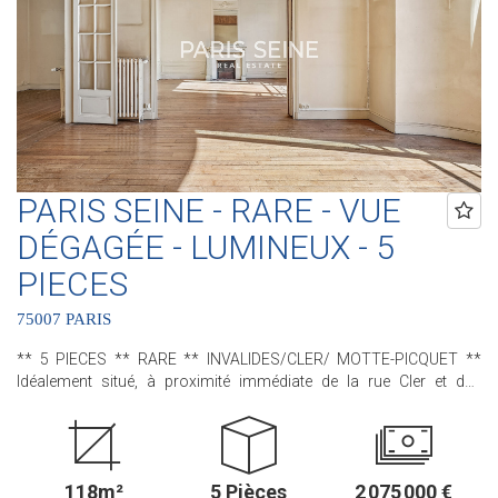
Coeur de Paris !! et 3 Agences dans le 6ème arrondissement :
Agence Cherche-Midi - 59 rue du Cherche-Midi - PARIS 6 Agence
Sèvres/Vaneau - 85 rue de Sèvres - PARIS 6 Agence Rennes/Saint-
Germain - 83 rue de Rennes - PARIS 6 (ACHAT - VENTE - LOCATION
- GESTION - SUCCESSION - ÉVALUATION OFFERTE SOUS 24 H).
PARIS SEINE - RARE - VUE
DÉGAGÉE - LUMINEUX - 5
PIECES
75007 PARIS
** 5 PIECES ** RARE ** INVALIDES/CLER/ MOTTE-PICQUET **
Idéalement situé, à proximité immédiate de la rue Cler et des
Invalides, nous avons le plaisir de vous proposer ce bel
appartement situé au sein d'un immeuble de standing des années
1930. A rénover entièrement, cet appartement, rare, bénéficie de
tout le charme de son époque avec son parquet et ses beaux
118m²
5 Pièces
2 075 000 €
volumes. Situé au 4 ème étage avec ascenseur, donnant sur