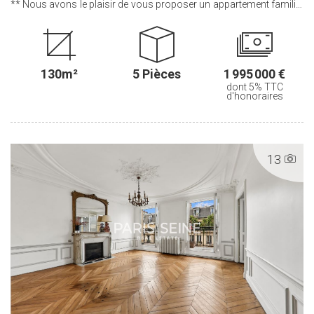
** Nous avons le plaisir de vous proposer un appartement familial
au sein d'un bel immeuble pierre de taille. Cet appartement, bénéficie
de tout le CHARME et du CACHET de l'ANCIEN avec son parquet,
ses moulures et ses cheminées D'une superficie de 130 m² et
10m² de BALCON filant, ce bien situé au CINQUIEME ETAGE avec
130m²
5 Pièces
1 995 000 €
ASCENSEUR comprend : une entrée, un séjour, une salle à manger,
dont 5% TTC
une cuisine séparée, trois chambres, un bureau, une salle de bains,
d'honoraires
une salle d'eau et des water-closets séparés. Deux caves
complètent ce bien. .............................................. Le Groupe PARIS SEINE,
c'est 5 Agences au coeur de Paris !! Agence Saint-Honoré - 49 rue
Saint-Roch - PARIS 1 Agence Cherche-Midi - 59 rue du Cherche-Midi
13
- PARIS 6 Agence Sèvres/Vaneau - 85 rue de Sèvres - PARIS 6
Agence Rennes/Saint-Germain - 83 rue de Rennes - PARIS 6
Agence Champ de Mars - 38 avenue de la Motte-Picquet - PARIS 7
(ACHAT - VENTE - LOCATION - GESTION - SUCCESSION -
ÉVALUATION OFFERTE SOUS 24 H).