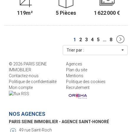
Entièrement sur JARDIN, il est au CALME ABSOLU et bénéficie d'une
agréable vue, sans vis-à-vis. Il comprend : une entrée, un
119m²
5 Pièces
1 622 000 €
séjour/salle à manger donnant sur un BALCON exposé SUD-EST
de 12,61 m² bénéficiant d'une jolie VUE ARBORÉE, une cuisine
séparée (possibilité ouverte), trois chambres, une salle de bains,
une salle de douches, une buanderie et deux wc indépendants.
Modulable, il est possible d'aménager ce bien en fonction de vos
1
2
3
4
5
...
8
besoins (4 ou 5 chambres). Une cave en sous-sol complète ce
bien. Un local vélos/poussettes est présent dans l'immeuble. Il est
Trier par :
possible d'acquérir une place de parking, en sus du prix, dans la
copropriété. ............................................. Le Groupe PARIS SEINE, c'est 5
© 2026 PARIS SEINE
Agences
Agences au Coeur de Paris !! et 3 Agences dans le 6ème
IMMOBILIER
Plan du site
arrondissement : Agence Cherche-Midi - 59 rue du Cherche-Midi -
Contactez-nous
Mentions
PARIS 6 Agence Sèvres/Vaneau - 85 rue de Sèvres - PARIS 6
Politique de confidentialité
Politique des cookies
Agence Rennes/Saint-Germain - 83 rue de Rennes - PARIS 6
Mon compte
Recrutement
(ACHAT - VENTE - LOCATION - GESTION - SUCCESSION -
ÉVALUATION OFFERTE SOUS 24 H).
NOS AGENCES
PARIS SEINE IMMOBILIER - AGENCE SAINT-HONORÉ
49 rue Saint-Roch