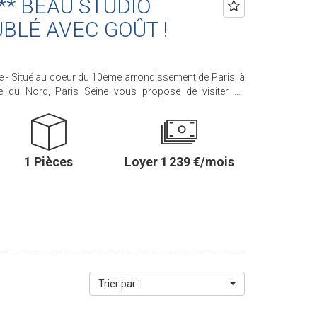
 ** BEAU STUDIO
BLÉ AVEC GOÛT !
).
e - Situé au coeur du 10ème arrondissement de Paris, à
e du Nord, Paris Seine vous propose de visiter ce
ué au 5ème étage sans ascenseur
n se compose d'une cuisine aménagée et entièrement
 lumineux avec coin nuit séparé, ainsi qu'une salle d'eau
1 Pièces
Loyer 1 239 €/mois
ce Sèvres/Vaneau - 85 rue de Sèvres - PARIS 6 Agence
 Rennes - PARIS 6 Agence Champ de Mars - 38 av. de La
).
Trier par :