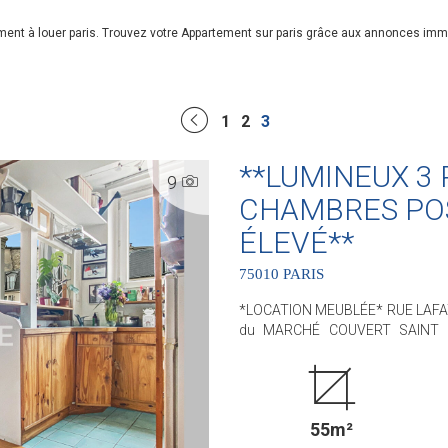
ment à louer paris. Trouvez votre Appartement sur paris grâce aux annonces imm
1
2
3
**LUMINEUX 3
9
CHAMBRES PO
ÉLEVÉ**
75010 PARIS
*LOCATION MEUBLÉE* RUE LAFAYETT
du MARCHÉ COUVERT SAINT QU
LUMINEUX 3 PIÈCES, situé au 4è
tenu. L'appartement est agrémenté de 7 fenêtres et offre de BELLES VUES sur Paris. Il se
compose d'une entrée avec pla
séjour avec cuisine américaine,
55m²
bains et d'un WC séparé. Chauffa