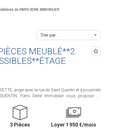
obilières de PARIS SEINE IMMOBILIER.
Trier par :
 PIÈCES MEUBLÉ**2
SSIBLES**ÉTAGE
E, angle avec la rue de Saint Quentin et à proximité
ENTIN, Paris Seine Immobilier vous propose ce
me étage par ascenseur dans un immeuble ancien bien
cards, d'une chambre avec placards également, d'un
 d'un salon ou 2ème chambre possible , d'une salle de
3 Pièces
Loyer 1 950 €/mois
ge et eau chaude individuels électriques. *DISPONIBLE